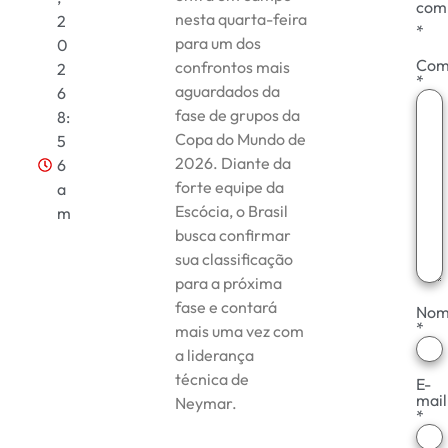
com
nesta quarta-feira
2
*
para um dos
0
Com
confrontos mais
2
*
aguardados da
6
fase de grupos da
8:
Copa do Mundo de
5
2026. Diante da
6
forte equipe da
a
Escócia, o Brasil
m
busca confirmar
sua classificação
para a próxima
fase e contará
Nom
*
mais uma vez com
a liderança
técnica de
E-
mail
Neymar.
*