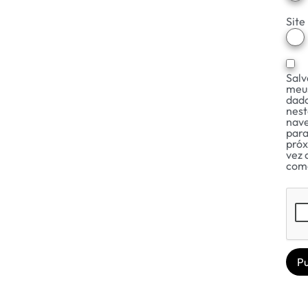
Site
Salv
meu
dad
nest
nav
para
pró
vez 
com