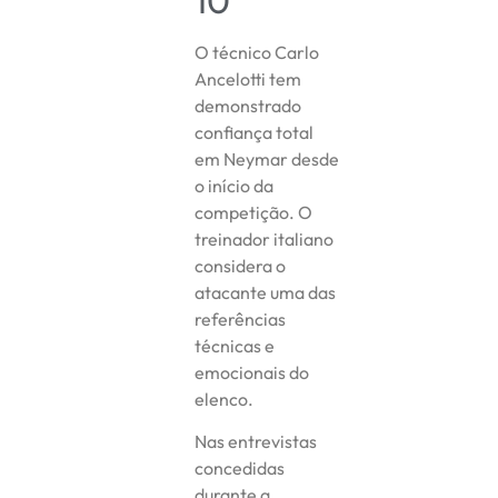
O técnico Carlo
Ancelotti tem
demonstrado
confiança total
em Neymar desde
o início da
competição. O
treinador italiano
considera o
atacante uma das
referências
técnicas e
emocionais do
elenco.
Nas entrevistas
concedidas
durante a