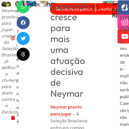
Compartilhe
Sigam
Expectativa
De
C
PRÓXIMO
ANTERIOR
nas
Se inscreva para mais notícias!
Neymar
e
TST Multa Ortobom em R
Banco Master: PF cons
cresce
u
Redes
pronto
ls
para
o
para
c
jogar:
T
craque
mais
e
O
da
i
uma
seu
Seleção
x
Brasileira
end
atuação
e
já
de
ir
definiu
decisiva
e-
a
a
mail
de
j
chuteira
não
para
u
será
Neymar
duelo
n
publ
contra
h
Cam
a
Neymar pronto
o
obri
Escócia
para jogar
– A
2
são
Seleção Brasileira
4
mar
entra em campo
,