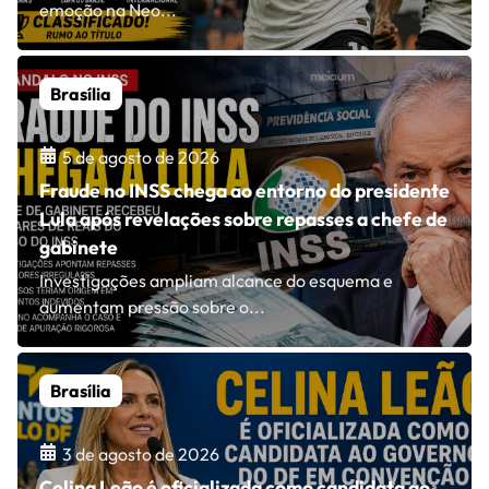
emoção na Neo...
Brasília
5 de agosto de 2026
Fraude no INSS chega ao entorno do presidente
Lula após revelações sobre repasses a chefe de
gabinete
Investigações ampliam alcance do esquema e
aumentam pressão sobre o...
Brasília
3 de agosto de 2026
Celina Leão é oficializada como candidata ao