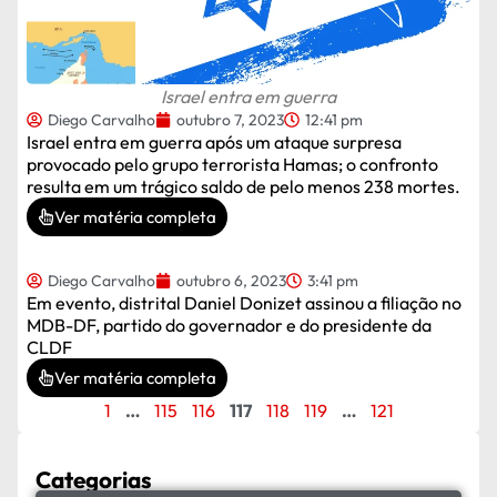
Israel entra em guerra
Diego Carvalho
outubro 7, 2023
12:41 pm
Israel entra em guerra após um ataque surpresa
provocado pelo grupo terrorista Hamas; o confronto
resulta em um trágico saldo de pelo menos 238 mortes.
Ver matéria completa
Diego Carvalho
outubro 6, 2023
3:41 pm
Em evento, distrital Daniel Donizet assinou a filiação no
MDB-DF, partido do governador e do presidente da
CLDF
Ver matéria completa
1
…
115
116
117
118
119
…
121
Categorias