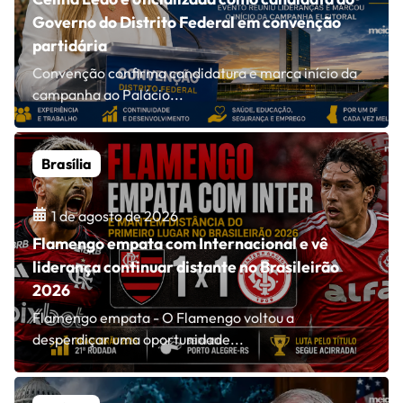
Governo do Distrito Federal em convenção
partidária
Convenção confirma candidatura e marca início da
campanha ao Palácio...
Brasília
1 de agosto de 2026
Flamengo empata com Internacional e vê
liderança continuar distante no Brasileirão
2026
Flamengo empata - O Flamengo voltou a
desperdiçar uma oportunidade...