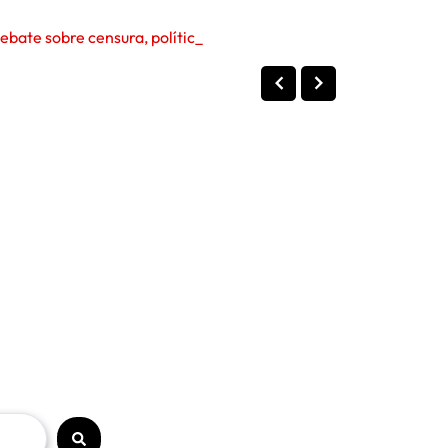
Senado dos EUA ouve Anthony Fauci sobre a pandemia de Covid-19 e reabre debate sobre censura, políticas públicas e l