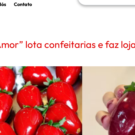
Nós
Contato
or” lota confeitarias e faz loj