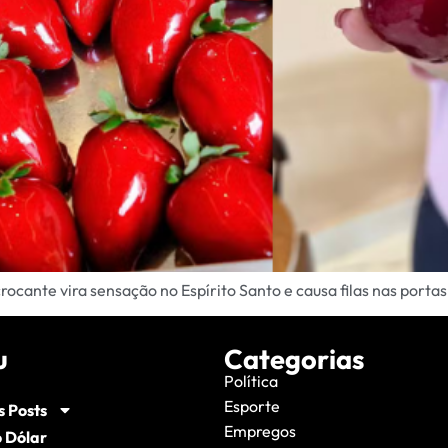
ante vira sensação no Espírito Santo e causa filas nas portas 
u
Categorias
Política
Esporte
s Posts
Empregos
 Dólar