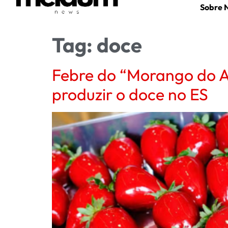
Sobre 
Tag:
doce
Febre do “Morango do Am
produzir o doce no ES