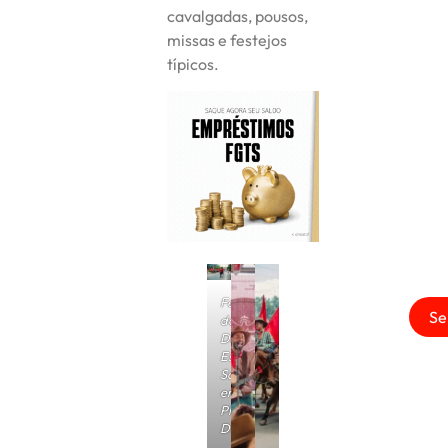
cavalgadas, pousos,
missas e festejos
típicos.
Festa
Se
do
Divino
Espirito
Santo
em
Planaltina
DF