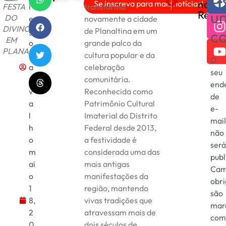
nas
Se inscreva para mais notícias!
i
transforma
FESTA
Convocação da Seleção B
Entre Brasil e Amér
u
Redes
DO
e
novamente a cidade
DIVINO
g
de Planaltina em um
c
EM
o
grande palco da
PLANALTINA
C
cultura popular e da
O
a
celebração
seu
r
comunitária.
end
v
Reconhecida como
de
a
Patrimônio Cultural
e-
l
Imaterial do Distrito
mai
h
Federal desde 2013,
não
o
a festividade é
ser
m
considerada uma das
publ
ai
mais antigas
Cam
o
manifestações da
obri
1
região, mantendo
são
8,
vivas tradições que
mar
2
atravessam mais de
co
0
dois séculos de