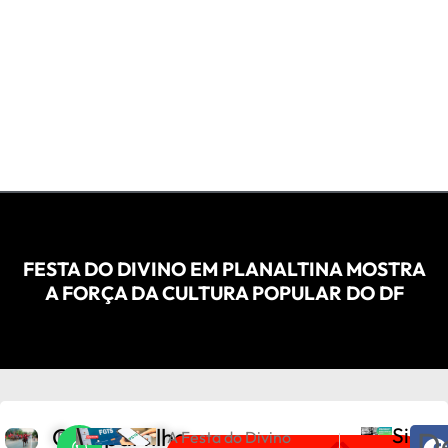
FESTA DO DIVINO EM PLANALTINA MOSTRA
A FORÇA DA CULTURA POPULAR DO DF
Compartilhe
Siga
D
D
A Festa do Divino
PRÓXIMO
ANTERIOR