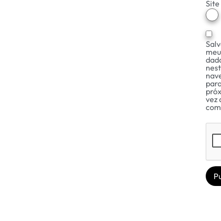
Site
Salv
meu
dad
nes
nav
para
pró
vez 
com