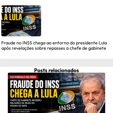
Fraude no INSS chega ao entorno do presidente Lula
após revelações sobre repasses a chefe de gabinete
Posts relacionados
Celi
C
Celi
do D