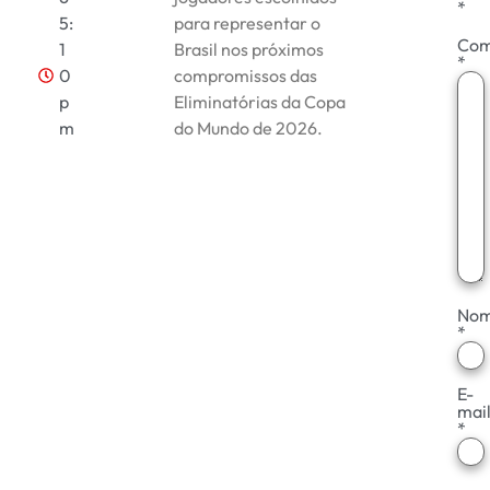
*
5:
para representar o
Com
1
Brasil nos próximos
*
0
compromissos das
p
Eliminatórias da Copa
m
do Mundo de 2026.
No
*
E-
mai
*