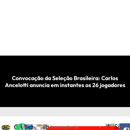
Convocação da Seleção Brasileira: Carlos
Ancelotti anuncia em instantes os 26 jogadores
Compartilhe
Siga
D
C
Convocação da
PRÓXIMO
ANTERIOR