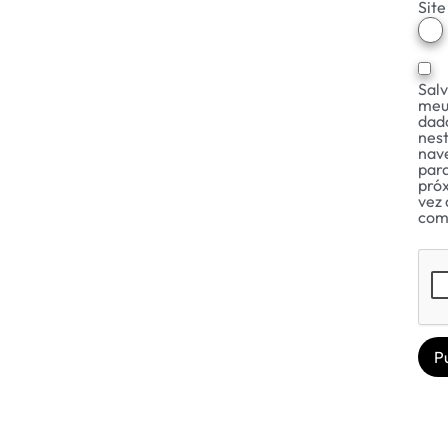
Site
Sal
meu
dad
nes
nav
par
pró
vez 
com