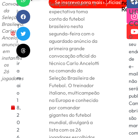
nas
Se inscreva para mais notícias!
Convocação
e
Seleção Brasileira – A
Convocados da Seleção
FESTA DO DIVIN
u
Rede
da
ls
expectativa toma
Seleção
o
conta do futebol
c
Brasileira:
T
brasileiro nesta
Carlos
e
segunda-feira com o
O
Ancelotti
i
aguardado anúncio da
seu
anuncia
x
primeira grande
em
end
e
convocação oficial do
instantes
de
ir
técnico Carlo Ancelotti
os
e-
a
no comando da
26
mai
m
Seleção Brasileira de
jogadores
não
ai
Futebol. O treinador
ser
o
italiano, multicampeão
publ
1
na Europa e conhecido
Cam
8,
por comandar
obri
2
gigantes do futebol
são
0
mundial, divulgará a
mar
2
lista com os 26
co
6
jogadores escolhidos