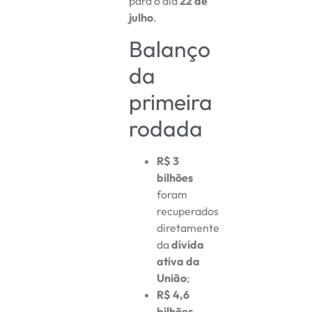
para o dia
22 de
julho
.
Balanço
da
primeira
rodada
R$ 3
bilhões
foram
recuperados
diretamente
da
dívida
ativa da
União
;
R$ 4,6
bilhões