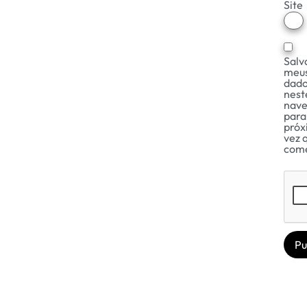
Site
Salv
meu
dad
nest
nav
para
próx
vez 
come