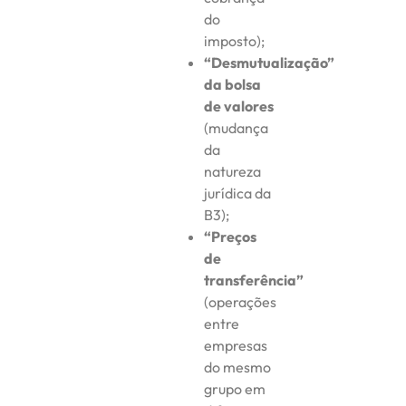
do
imposto);
“Desmutualização”
da bolsa
de valores
(mudança
da
natureza
jurídica da
B3);
“Preços
de
transferência”
(operações
entre
empresas
do mesmo
grupo em