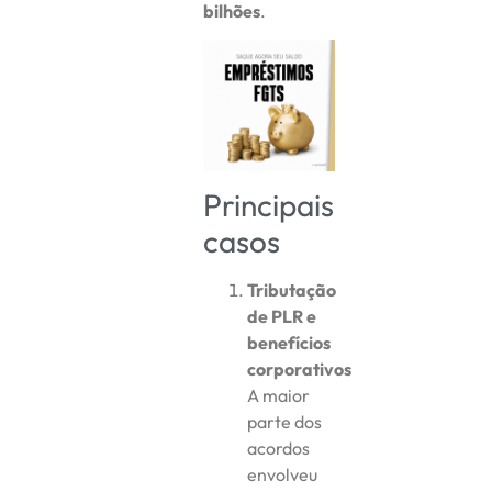
bilhões
.
Principais
casos
Tributação
de PLR e
benefícios
corporativos
A maior
parte dos
acordos
envolveu