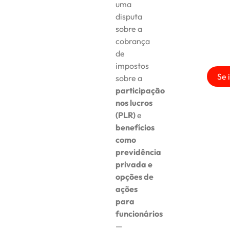
uma
disputa
sobre a
cobrança
de
impostos
Se 
sobre a
participação
nos lucros
(PLR)
e
benefícios
como
previdência
privada e
opções de
ações
para
funcionários
—