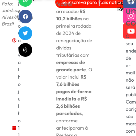
nas
Se inscreva para mais notícias!
Foto:
i
federal
Flamengo vive crise nos b
Fim de semana em Brasí
u
Redes
Joédson
e
arrecadou
R$
Alves/Agência
g
10,2 bilhões
na
co
Brasil
o
primeira rodada
C
de 2024 de
O
a
renegociação de
seu
r
dívidas
ende
v
tributárias com
de
a
empresas de
e-
l
grande porte
. O
mail
h
valor inclui
R$
não
o
7,6 bilhões
será
j
pagos de forma
publ
u
imediata
e
R$
Cam
l
2,6 bilhões
obri
h
parcelados
,
são
o
conforme
mar
1
anteciparam à
com
1,
Reuters a