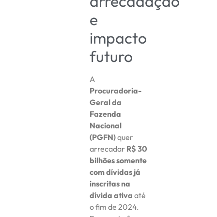
arrecadação
e
impacto
futuro
A
Procuradoria-
Geral da
Fazenda
Nacional
(PGFN)
quer
arrecadar
R$ 30
bilhões somente
com dívidas já
inscritas na
dívida ativa
até
o fim de 2024.