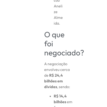
cou
Aneli
ze
Alme
ida.
O que
foi
negociado?
A negociação
envolveu cerca
de
R$ 24,4
bilhões em
dívidas
, sendo:
R$ 14,4
bilhões
em