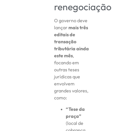
renegociação
O governo deve
lançar
mais três
editais de
transação
tributária ainda
este mês
,
focando em
outras teses
jurídicas que
envolvem
grandes valores,
como:
“Tese da
praça”
(local de
cobrança