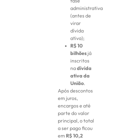
fase
administrativa
(antes de
virar
dívida
ativa);
R$ 10
bilhões
já
inscritos
na
dívida
ativa da
União
.
Após descontos
em juros,
encargos e até
parte do valor
principal, o total
a ser pago ficou
em
R$ 10,2