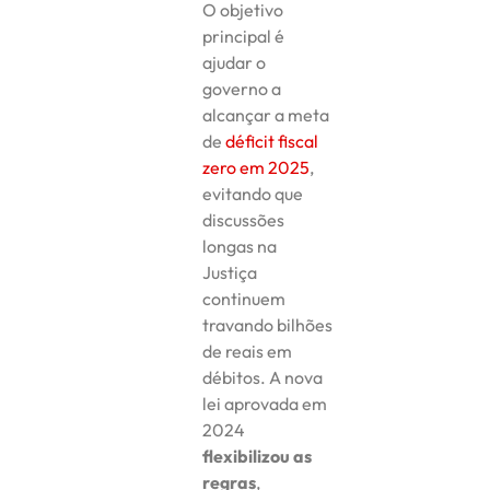
O objetivo
principal é
ajudar o
governo a
alcançar a meta
de
déficit fiscal
zero em 2025
,
evitando que
discussões
longas na
Justiça
continuem
travando bilhões
de reais em
débitos. A nova
lei aprovada em
2024
flexibilizou as
regras
,