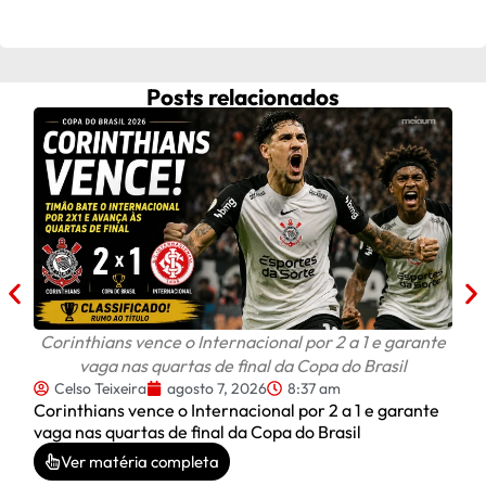
Posts relacionados
Fra
ap
C
Frau
após
Corinthians vence o Internacional por 2 a 1 e garante
vaga nas quartas de final da Copa do Brasil
Celso Teixeira
agosto 7, 2026
8:37 am
Corinthians vence o Internacional por 2 a 1 e garante
vaga nas quartas de final da Copa do Brasil
Ver matéria completa