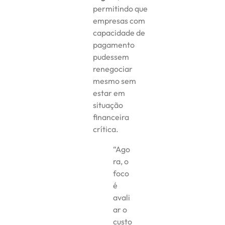
permitindo que
empresas com
capacidade de
pagamento
pudessem
renegociar
mesmo sem
estar em
situação
financeira
crítica.
“Ago
ra, o
foco
é
avali
ar o
custo