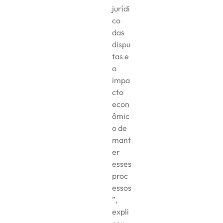
jurídi
co
das
dispu
tas e
o
impa
cto
econ
ômic
o de
mant
er
esses
proc
essos
”,
expli