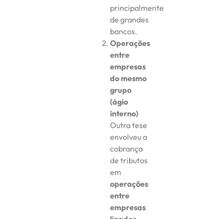
principalmente
de grandes
bancos.
Operações
entre
empresas
do mesmo
grupo
(ágio
interno)
Outra tese
envolveu a
cobrança
de tributos
em
operações
entre
empresas
ligadas
,