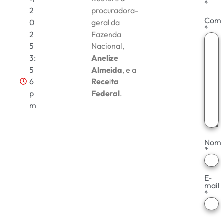
*
2
procuradora-
Com
0
geral da
*
2
Fazenda
5
Nacional,
3:
Anelize
5
Almeida
, e a
6
Receita
p
Federal
.
m
Nom
*
E-
mail
*