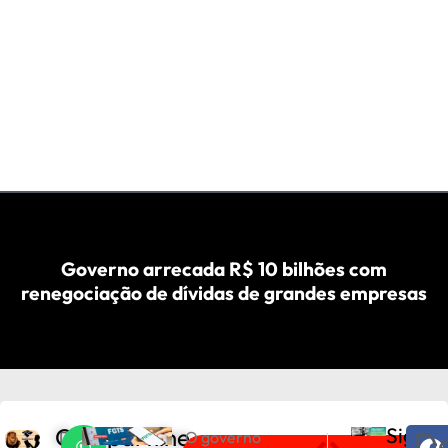
Governo arrecada R$ 10 bilhões com
renegociação de dívidas de grandes empresas
Compartilhe
Sigam
De
D
O governo
PRÓXIMO
ANTERIOR