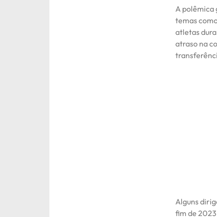
A polêmica 
temas como 
atletas dura
atraso na c
transferênc
Alguns dirig
fim de 2023