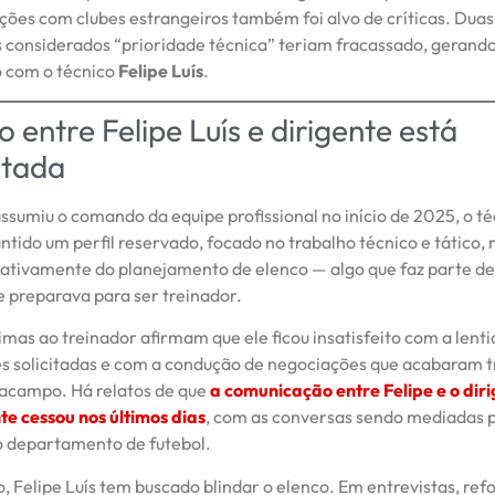
ções com clubes estrangeiros também foi alvo de críticas. Duas 
s considerados “prioridade técnica” teriam fracassado, gerand
 com o técnico
Felipe Luís
.
 entre Felipe Luís e dirigente está
stada
ssumiu o comando da equipe profissional no início de 2025, o t
tido um perfil reservado, focado no trabalho técnico e tático,
 ativamente do planejamento de elenco — algo que faz parte de s
e preparava para ser treinador.
mas ao treinador afirmam que ele ficou insatisfeito com a lent
s solicitadas e com a condução de negociações que acabaram 
racampo. Há relatos de que
a comunicação entre Felipe e o dir
e cessou nos últimos dias
, com as conversas sendo mediadas 
 departamento de futebol.
, Felipe Luís tem buscado blindar o elenco. Em entrevistas, ref