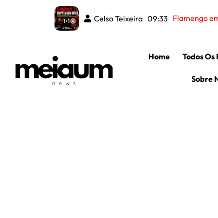
Corinth
Celso Teixeira
Celso Teixeira
08:37
09:33
Home
Todos Os 
Sobre 