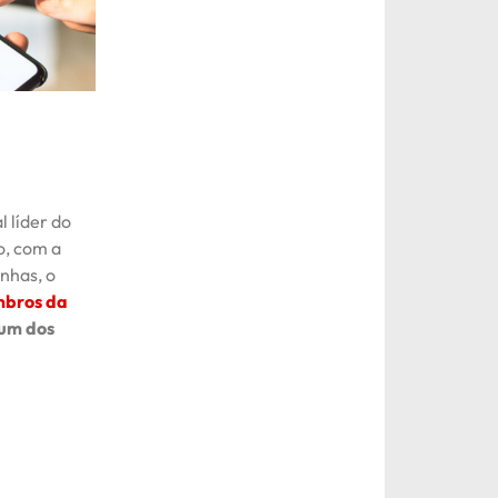
al líder do
o, com a
inhas, o
mbros da
 um dos