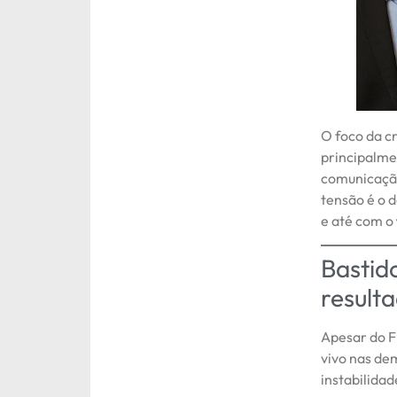
O foco da c
principalme
comunicação
tensão é o 
e até com o
Bastid
result
Apesar do F
vivo nas de
instabilida