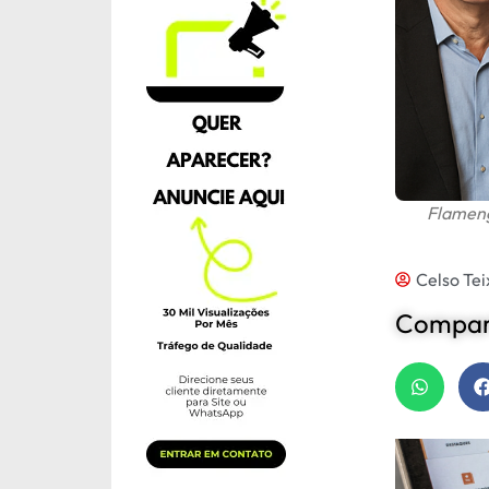
Flameng
Celso Tei
Compart