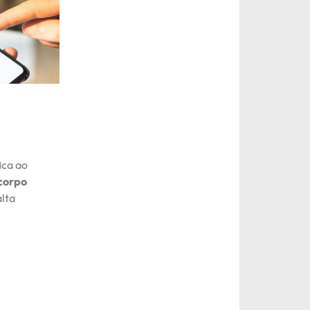
ica ao
 corpo
alta