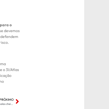
 para o
 se devemos
os defendem
risco.
 uma
 o 3I/Atlas
nicação
 no
PRÓXIMO
Cinema por R$ 10: evento nacional promete salas cheias e promoções exclusivas