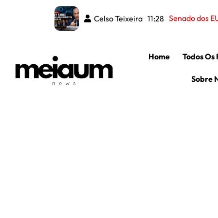
Fraude
Celso Teixeira
Celso Teixeira
08:50
11:28
Home
Todos Os 
Sobre 