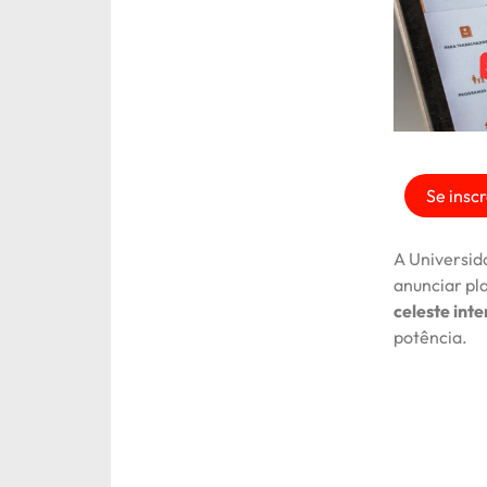
Se inscr
A Universid
anunciar pl
celeste inte
potência.