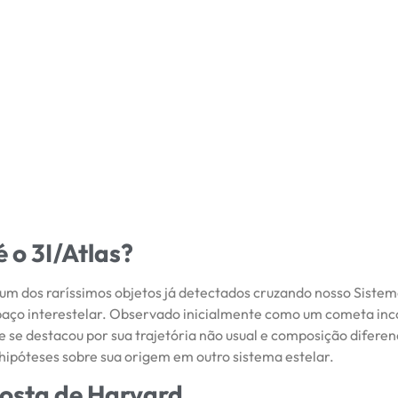
é o 3I/Atlas?
é um dos raríssimos objetos já detectados cruzando nosso Sistem
paço interestelar. Observado inicialmente como um cometa in
 se destacou por sua trajetória não usual e composição diferen
hipóteses sobre sua origem em outro sistema estelar.
osta de Harvard