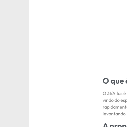
O que 
O 3I/Atlas 
vindo do es
rapidamente
levantando 
A prop