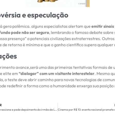
vérsia e especulação
 já gera polêmica. alguns especialistas alertam que
emitir sinais
fundo pode não ser seguro
, lembrando o famoso debate sobre
ossa presença” a potenciais civilizações extraterrestres. Outr
 de retorno é mínima e que o ganho científico supera qualquer 
ações
rimento avance,será uma das primeiras tentativas formais de
de elite em
“dialogar” com um visitante interestelar
. Mesmo que
a, o teste deve abrir caminho para novas tecnologias de comu
ode redefinir a forma como a humanidade enxerga sua posição
R
Oposição pressiona e pede depoimento do irmão de Lula na CPMI do INSS