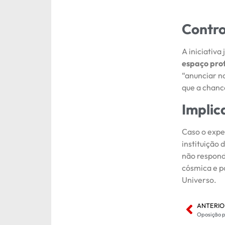
Contro
A iniciativa
espaço pro
“anunciar n
que a chance
Implic
Caso o expe
instituição 
não respond
cósmica e p
Universo.
ANTERIO