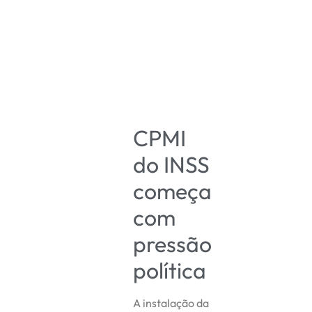
CPMI
do INSS
começa
com
pressão
política
A instalação da