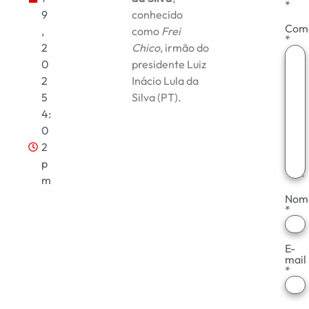
*
9
conhecido
Come
,
como
Frei
*
2
Chico
, irmão do
0
presidente Luiz
2
Inácio Lula da
5
Silva (PT).
4:
0
2
p
m
Nom
*
E-
mail
*