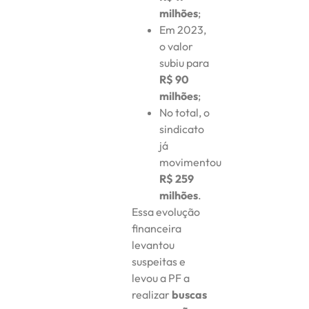
milhões
;
Em 2023,
o valor
subiu para
R$ 90
milhões
;
No total, o
sindicato
já
movimentou
R$ 259
milhões
.
Essa evolução
financeira
levantou
suspeitas e
levou a PF a
realizar
buscas