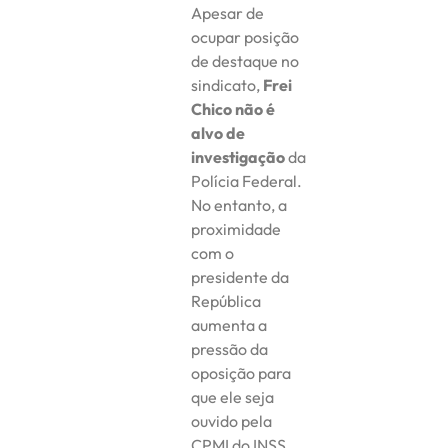
Apesar de
ocupar posição
de destaque no
sindicato,
Frei
Chico não é
alvo de
investigação
da
Polícia Federal.
No entanto, a
proximidade
com o
presidente da
República
aumenta a
pressão da
oposição para
que ele seja
ouvido pela
CPMI do INSS.