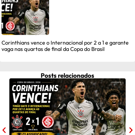
Corinthians vence o Internacional por 2 a 1 e garante
vaga nas quartas de final da Copa do Brasil
Posts relacionados
Fra
ap
C
Frau
após