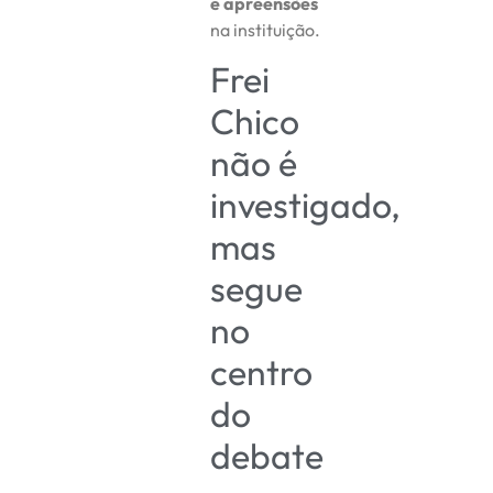
e apreensões
na instituição.
Frei
Chico
não é
investigado,
mas
segue
no
centro
do
debate