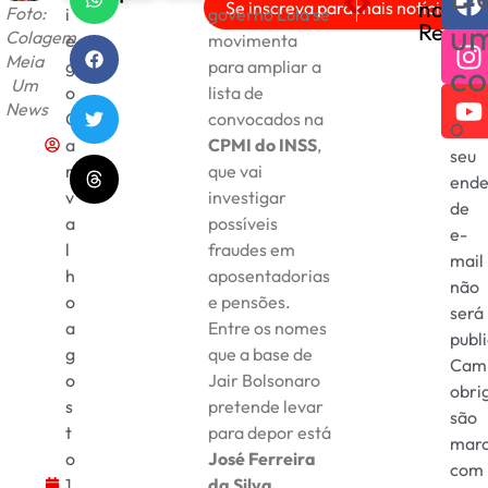
nas
Se inscreva para mais notícias!
Foto:
i
governo Lula se
Harvard prepara experime
Como Investir em Cri
u
Redes
Colagem
e
movimenta
Meia
g
para ampliar a
co
Um
o
lista de
News
C
convocados na
O
a
CPMI do INSS
,
seu
r
que vai
ende
v
investigar
de
a
possíveis
e-
l
fraudes em
mail
h
aposentadorias
não
o
e pensões.
será
a
Entre os nomes
publ
g
que a base de
Cam
o
Jair Bolsonaro
obri
s
pretende levar
são
t
para depor está
mar
o
José Ferreira
com
1
da Silva
,