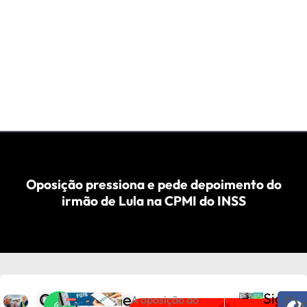
Oposição pressiona e pede depoimento do
irmão de Lula na CPMI do INSS
Compartilhe
Sigam
De
D
A oposição ao
PRÓXIMO
ANTERIOR