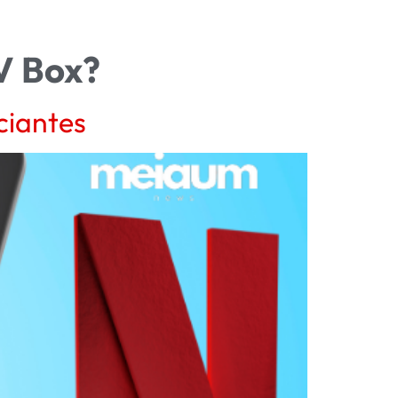
V Box?
ciantes