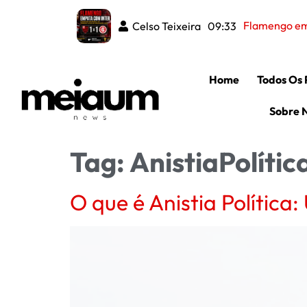
Flamengo emp
Celso Teixeira
09:33
Home
Todos Os 
Sobre 
Tag:
AnistiaPolític
O que é Anistia Política