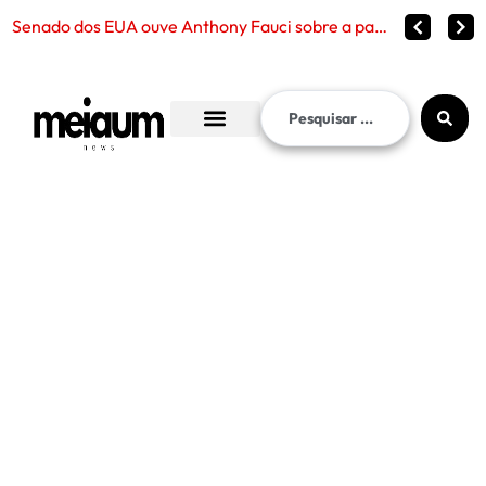
Senado dos EUA ouve Anthony Fauci sobre a pandemia de Covid-19 e reabre debate sobre censura, políticas públic