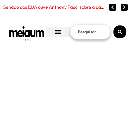
Senado dos EUA ouve Anthony Fauci sobre a pandemia de Covid-19 e reabre debate sobre censura, po