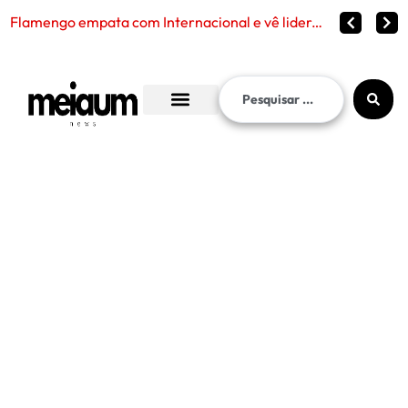
Flamengo empata com Internacional e vê liderança continuar distante no Brasileirão 2026