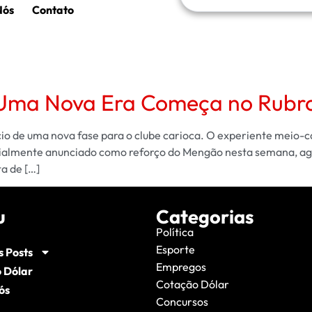
Nós
Contato
 Uma Nova Era Começa no Rubr
o de uma nova fase para o clube carioca. O experiente meio-ca
ficialmente anunciado como reforço do Mengão nesta semana, agi
a de […]
u
Categorias
Política
Esporte
s Posts
Empregos
 Dólar
Cotação Dólar
ós
Concursos