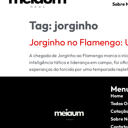
Sobre 
Tag:
jorginho
Jorginho no Flamengo:
A chegada de Jorginho ao Flamengo marca o iníci
inteligência tática e liderança em campo, foi o
esperanças da torcida por uma temporada replet
Men
Home
Todos O
Cotação
Sobre N
Contato