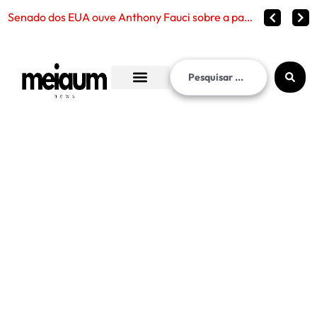
Senado dos EUA ouve Anthony Fauci sobre a pandemia de Covid-19 e reabre debate sobre censura, p