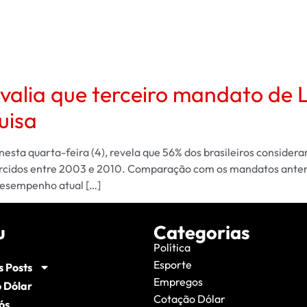
avalia que terceiro mandato de L
uisa
sta quarta-feira (4), revela que 56% dos brasileiros considera
, exercidos entre 2003 e 2010. Comparação com os mandatos ant
desempenho atual […]
u
Categorias
Política
Esporte
s Posts
Empregos
 Dólar
Cotação Dólar
ós