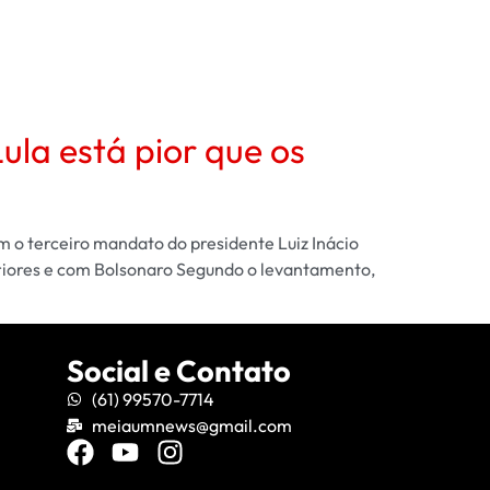
ula está pior que os
m o terceiro mandato do presidente Luiz Inácio
eriores e com Bolsonaro Segundo o levantamento,
Social e Contato
(61) 99570-7714
meiaumnews@gmail.com