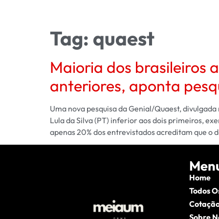
Tag:
quaest
Maioria dos brasileiros 
anteriores, aponta pesq
Uma nova pesquisa da Genial/Quaest, divulgada ne
Lula da Silva (PT) inferior aos dois primeiros
apenas 20% dos entrevistados acreditam que o 
Men
Home
Todos O
Cotação
Sobre N