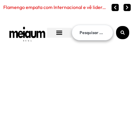
Flamengo empata com Internacional e vê liderança continuar distante no Brasileirão 2026